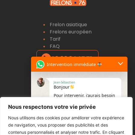
Frelon asiatique
Frelons européen
Tarif
FAQ
06 69 94 27 71
Intervention immédiate
Jean-Sébastien
Bonjour
Pour intervenir, j'aurais besoin
Intervention Rouen
des informations suivantes :
Intervention Dieppe
Nous respectons votre vie privée
Où se trouve le nid? (arbre,
Intervention Le havre
toit, haie...)
Nous utilisons des cookies pour améliorer votre expérience
Intervention Evreux
A quelle hauteur est il situé
de navigation, vous proposer des publicités et des
Intervention Pont Audemer
? (+ ou - de 5 m)
contenus personnalisés et analyser notre trafic. En cliquant